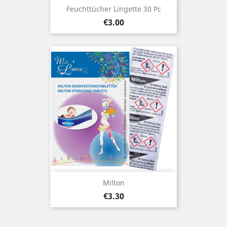
Feuchttücher Lingette 30 Pc
Price
€3.00
Milton
Price
€3.30