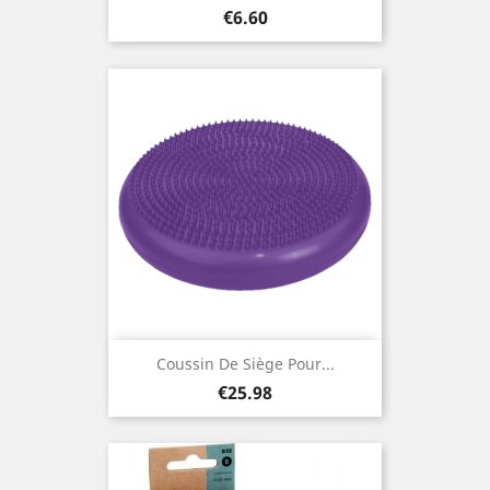
Price
€6.60
Coussin De Siège Pour...
Price
€25.98