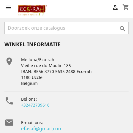
shopping_cart



WINKEL INFORMATIE

Me luna/Eco-rah
Vieille rue du Moulin 185
IBAN: BE56 3770 5635 2488 Eco-rah
1180 Uccle
Belgium

Bel ons:
+32472739616

E-mail ons:
efasaf@gmail.com