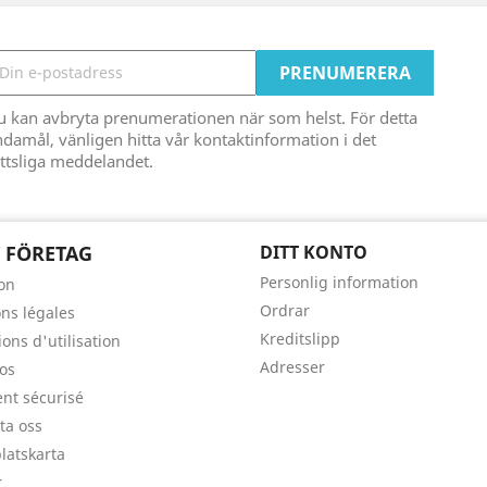
u kan avbryta prenumerationen när som helst. För detta
damål, vänligen hitta vår kontaktinformation i det
ttsliga meddelandet.
 FÖRETAG
DITT KONTO
Personlig information
son
Ordrar
ns légales
Kreditslipp
ons d'utilisation
Adresser
os
nt sécurisé
ta oss
atskarta
r