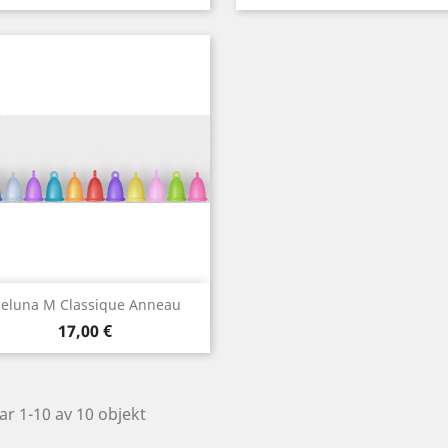
Snabbvy

eluna M Classique Anneau
Pris
Vit
Röd
Orange
Blå
Grön
17,00 €
+2
ar 1-10 av 10 objekt