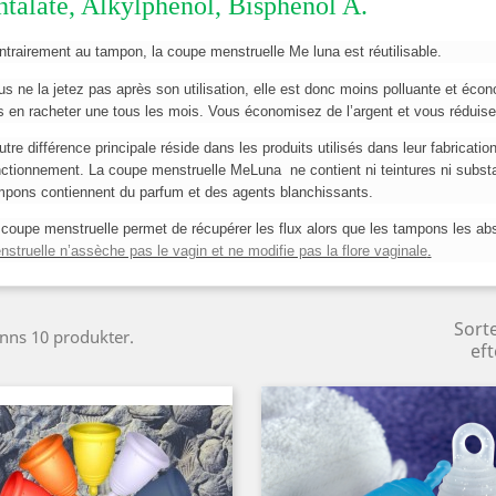
htalate, Alkylphénol, Bisphénol A.
ntrairement au tampon, la coupe menstruelle Me luna est réutilisable.
us ne la jetez pas après son utilisation, elle est donc moins polluante et éc
s en racheter une tous les mois. Vous économisez de l’argent et vous réduisez
utre différence principale réside dans les produits utilisés dans leur fabricati
nctionnement. La coupe menstruelle MeLuna ne contient ni teintures ni subs
mpons contiennent du parfum et des agents blanchissants.
 coupe menstruelle permet de récupérer les flux alors que les tampons les ab
struelle n’assèche pas le vagin et ne modifie pas la flore vaginale
.
Sort
inns 10 produkter.
eft