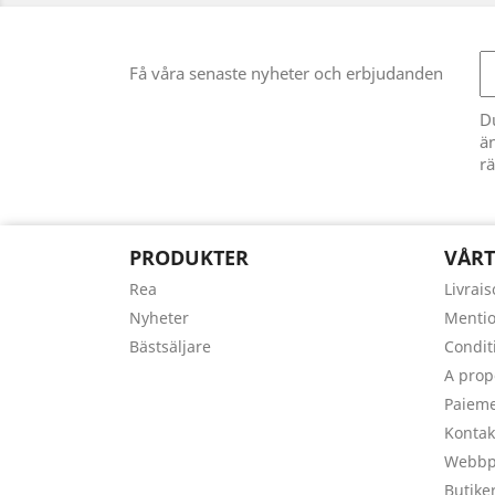
Få våra senaste nyheter och erbjudanden
D
än
rä
PRODUKTER
VÅRT
Rea
Livrai
Nyheter
Mentio
Bästsäljare
Conditi
A prop
Paieme
Kontak
Webbpl
Butike