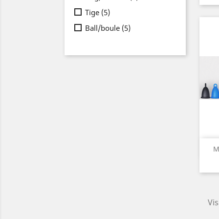
Tige
(5)
Ball/boule
(5)
M
Vis