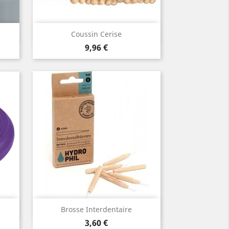
Snabbvy

Coussin Cerise
Pris
n
9,96 €
Snabbvy

Brosse Interdentaire
Pris
a
3,60 €