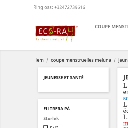
Ring oss:
+32472739616
COUPE MENST
Hem
coupe menstruelles meluna
jeun
J
JEUNESSE ET SANTÉ
L
e
s
L
FILTRERA PÅ
é
L
Storlek
m
S
(6)