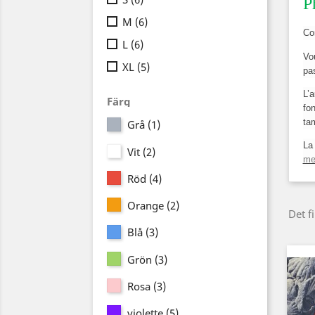
P
M
(6)
Co
L
(6)
Vo
XL
(5)
pa
L’a
Färg
fo
ta
Grå
(1)
La
Vit
(2)
men
Röd
(4)
Orange
(2)
Det f
Blå
(3)
Grön
(3)
Rosa
(3)
violette
(5)