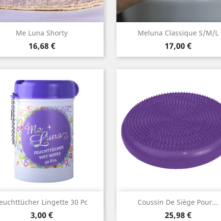
Snabbvy
Snabbvy


Me Luna Shorty
Meluna Classique S/M/L
Pris
Pris
Röd
Rosa
violette
fuschia
Röd
Orange
Blå
Grö
16,68 €
17,00 €
Snabbvy
Snabbvy


euchttücher Lingette 30 Pc
Coussin De Siège Pour...
Pris
Pris
Grå
violette
fuschi
3,00 €
25,98 €