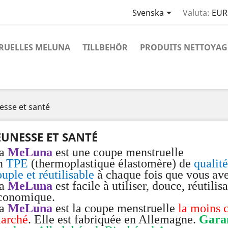

Svenska
Valuta:
EUR
RUELLES MELUNA
TILLBEHÖR
PRODUITS NETTOYAG
esse et santé
EUNESSE ET SANTÉ
a
MeLuna
est une coupe menstruelle
n
TPE
(thermoplastique élastomère) de
qualit
ouple et réutilisable
à chaque fois que vous ave
a
MeLuna
est facile à utiliser, douce, réutili
conomique.
a
MeLuna
est la coupe menstruelle
la moins 
arché
. Elle est fabriquée en Allemagne.
Garan