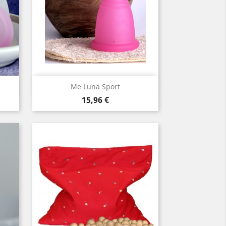
Snabbvy

Me Luna Sport
Pris
violette
fuschia
15,96 €