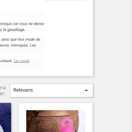
onomique car vous ne devez
 le gaspillage.
on ainsi que leur mode de
tances chimiques. Les
sorbent.
La coupe
era
Relevans

er: