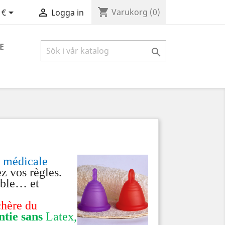
shopping_cart


Varukorg
(0)
 €
Logga in
E

é médicale
z vos règles.
sable… et
chère du
tie sans
Latex,