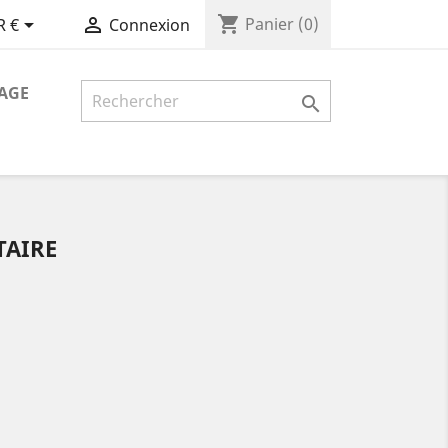
shopping_cart


Panier
(0)
R €
Connexion
AGE

TAIRE